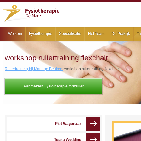
Welkom
Fysiotherapie
Specialisatie
Het Team
De Praktijk
Ta
workshop ruitertraining flexchair
Ruitertraining bij Manege Beukers
workshop ruitertraining flexchair
Aanmelden Fysiotherapie formulier
Piet Wagenaar
Tessa Wedding