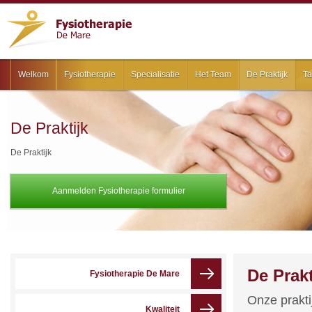
Welkom
Fysiotherapie
Specialisatie
Het Team
De Praktijk
Ta
De Praktijk
De Praktijk
Aanmelden Fysiotherapie formulier
De Prakt
Fysiotherapie De Mare
Onze prakti
Kwaliteit