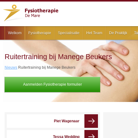
Welkom
Fysiotherapie
Specialisatie
Het Team
De Praktijk
Ta
Ruitertraining bij Manege Beukers
Nieuws
Ruitertraining bij Manege Beukers
Aanmelden Fysiotherapie formulier
Piet Wagenaar
Tessa Wedding