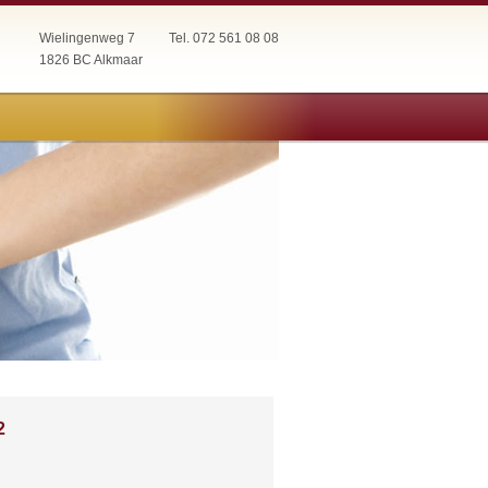
Wielingenweg 7
Tel. 072 561 08 08
1826 BC Alkmaar
2