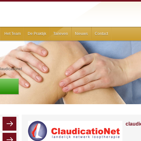
Het Team
De Praktijk
Tarieven
Nieuws
Contact
laudicationet
claudi