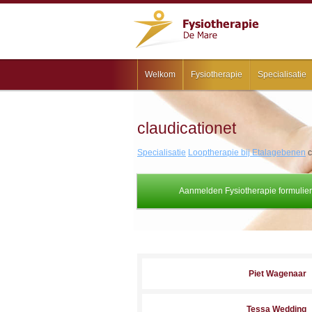
Welkom
Fysiotherapie
Specialisatie
claudicationet
Specialisatie
Looptherapie bij Etalagebenen
c
Aanmelden Fysiotherapie formulier
Piet Wagenaar
Tessa Wedding