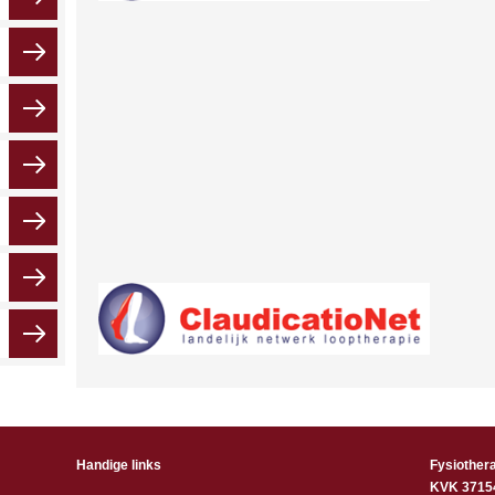
Handige links
Fysiother
KVK 3715