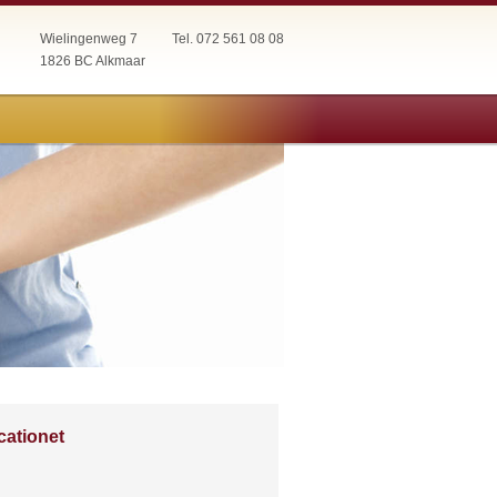
Wielingenweg 7
Tel. 072 561 08 08
1826 BC Alkmaar
cationet