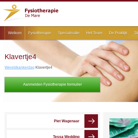
Welkom
Fysiotherapie
Specialisatie
Het Team
De Praktijk
Ta
Klavertje4
Wereldkankerdag
Klavertje4
Aanmelden Fysiotherapie formulier
Piet Wagenaar
Tessa Wedding