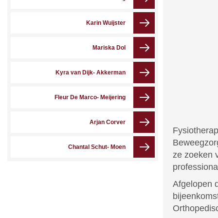
Karin Wuijster
Mariska Dol
Kyra van Dijk- Akkerman
Fleur De Marco- Meijering
Arjan Corver
Fysiotherap
Beweegzorg 
Chantal Schut- Moen
ze zoeken v
professiona
Afgelopen 
bijeenkomst
Orthopedis