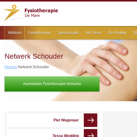
Welkom
Fysiotherapie
Specialisatie
Het Team
De Praktijk
Ta
Netwerk Schouder
Nieuws
Netwerk Schouder
Aanmelden Fysiotherapie formulier
Piet Wagenaar
Tessa Wedding