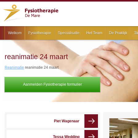
Welkom
Fysiotherapie
Specialisatie
Het Team
De Praktijk
Ta
reanimatie 24 maart
Reanimatie
reanimatie 24 maart
Aanmelden Fysiotherapie formulier
Piet Wagenaar
Tessa Wedding