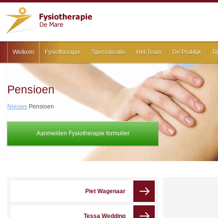
Welkom
Fysiotherapie
Specialisatie
Het Team
De Praktijk
Ta
Pensioen
Nieuws
Pensioen
Aanmelden Fysiotherapie formulier
Piet Wagenaar
Tessa Wedding