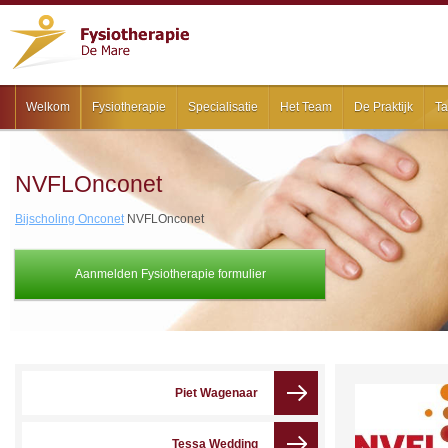
Welkom
Fysiotherapie
Specialisatie
Het Team
De Praktijk
Ta
NVFLOnconet
Bijscholing Onconet
NVFLOnconet
Aanmelden Fysiotherapie formulier
Piet Wagenaar
Tessa Wedding