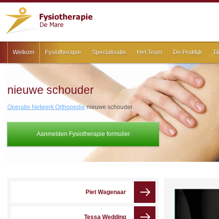
Welkom
Fysiotherapie
Specialisatie
Het Team
De Praktijk
Ta
nieuwe schouder
Operatie Netwerk Orthopedie
nieuwe schouder
Aanmelden Fysiotherapie formulier
Piet Wagenaar
Tessa Wedding