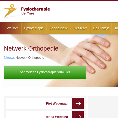
Welkom
Fysiotherapie
Specialisatie
Het Team
De Praktijk
Ta
Netwerk Orthopedie
Nieuws
Netwerk Orthopedie
Aanmelden Fysiotherapie formulier
Piet Wagenaar
Tessa Wedding