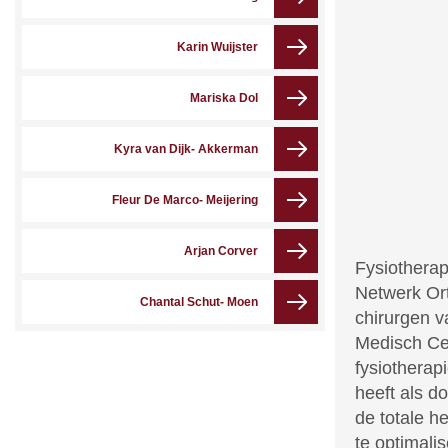
Karin Wuijster
Mariska Dol
Kyra van Dijk- Akkerman
Fleur De Marco- Meijering
Arjan Corver
Fysiotherap
Netwerk Or
Chantal Schut- Moen
chirurgen v
Medisch Cen
fysiotherap
heeft als d
de totale h
te optimali