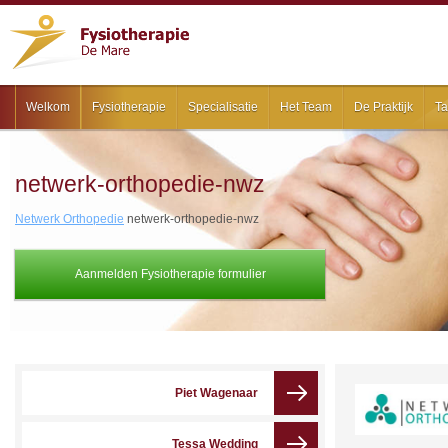
Welkom
Fysiotherapie
Specialisatie
Het Team
De Praktijk
Ta
netwerk-orthopedie-nwz
Netwerk Orthopedie
netwerk-orthopedie-nwz
Aanmelden Fysiotherapie formulier
Piet Wagenaar
Tessa Wedding