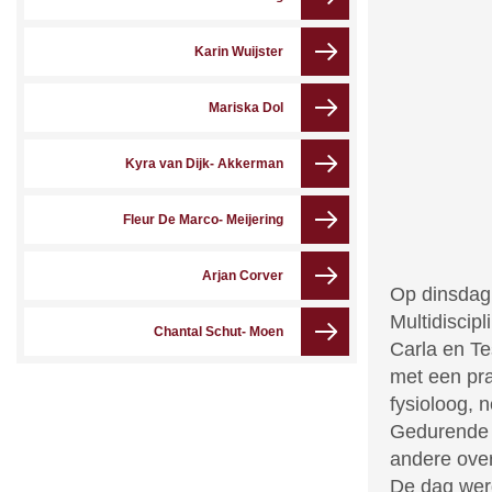
Karin Wuijster
Mariska Dol
Kyra van Dijk- Akkerman
Fleur De Marco- Meijering
Arjan Corver
Op dinsdag
Multidiscip
Chantal Schut- Moen
Carla en T
met een pra
fysioloog, 
Gedurende 
andere over
De dag werd