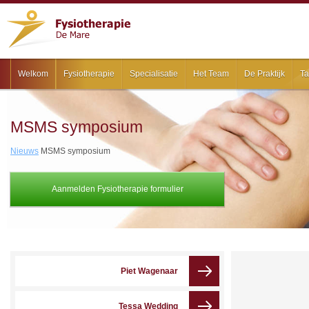
Welkom
Fysiotherapie
Specialisatie
Het Team
De Praktijk
Ta
MSMS symposium
Nieuws
MSMS symposium
Aanmelden Fysiotherapie formulier
Piet Wagenaar
Tessa Wedding