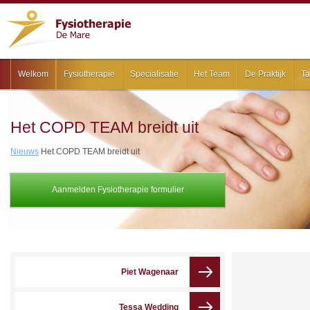
Welkom
Fysiotherapie
Specialisatie
Het Team
De Praktijk
Ta
Het COPD TEAM breidt uit
Nieuws
Het COPD TEAM breidt uit
Aanmelden Fysiotherapie formulier
Piet Wagenaar
Tessa Wedding