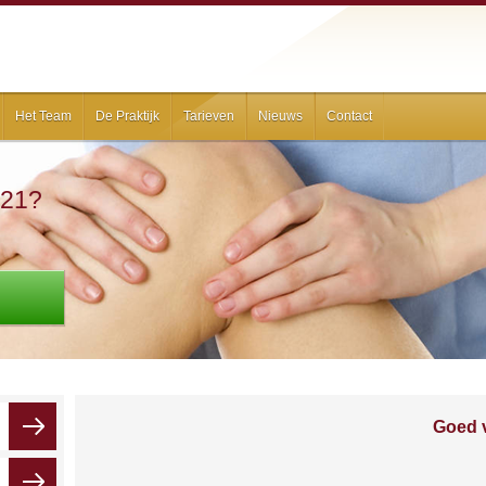
Het Team
De Praktijk
Tarieven
Nieuws
Contact
021?
Goed 