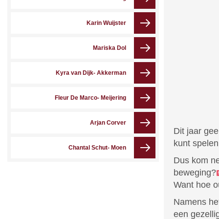
Karin Wuijster
Mariska Dol
Kyra van Dijk- Akkerman
Fleur De Marco- Meijering
Arjan Corver
Dit jaar ge
kunt spelen
Chantal Schut- Moen
Dus kom net
beweging
?‍
Want hoe ou
Namens het
een gezell