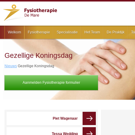
Welkom
Fysiotherapie
Specialisatie
Het Team
De Praktijk
Ta
Gezellige Koningsdag
Nieuws
Gezellige Koningsdag
Aanmelden Fysiotherapie formulier
Piet Wagenaar
Tessa Wedding