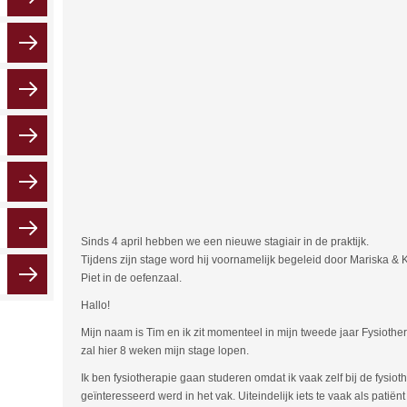
Sinds 4 april hebben we een nieuwe stagiair in de praktijk.
Tijdens zijn stage word hij voornamelijk begeleid door Mariska & 
Piet in de oefenzaal.
Hallo!
Mijn naam is Tim en ik zit momenteel in mijn tweede jaar Fysioth
zal hier 8 weken mijn stage lopen.
Ik ben fysiotherapie gaan studeren omdat ik vaak zelf bij de fys
geïnteresseerd werd in het vak. Uiteindelijk iets te vaak als patië