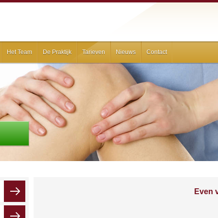
Het Team
De Praktijk
Tarieven
Nieuws
Contact
Even v