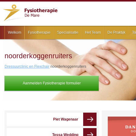
Welkom
Fysiotherapie
Specialisatie
Het Team
De Praktijk
Ta
noorderkoggenruiters
Dressuurclinic en Flexchair
noorderkoggenruiters
Aanmelden Fysiotherapie formulier
Piet Wagenaar
Tessa Wedding