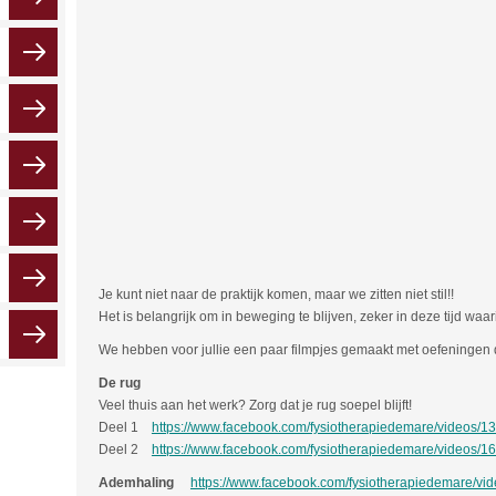
Je kunt niet naar de praktijk komen, maar we zitten niet stil!!
Het is belangrijk om in beweging te blijven, zeker in deze tijd waari
We hebben voor jullie een paar filmpjes gemaakt met oefeningen d
De rug
Veel thuis aan het werk? Zorg dat je rug soepel blijft!
Deel 1
https://www.facebook.com/fysiotherapiedemare/videos/
Deel 2
https://www.facebook.com/fysiotherapiedemare/videos/
Ademhaling
https://www.facebook.com/fysiotherapiedemare/v