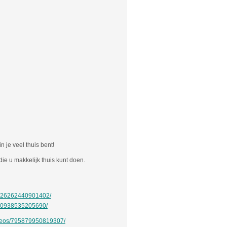
n je veel thuis bent!
ie u makkelijk thuis kunt doen.
1326262440901402/
160938535205690/
ideos/795879950819307/