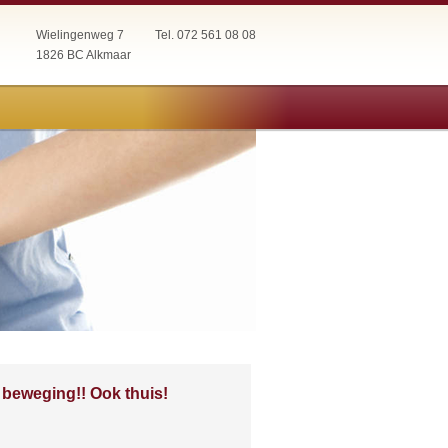
Wielingenweg 7
Tel. 072 561 08 08
1826 BC Alkmaar
in beweging!! Ook thuis!