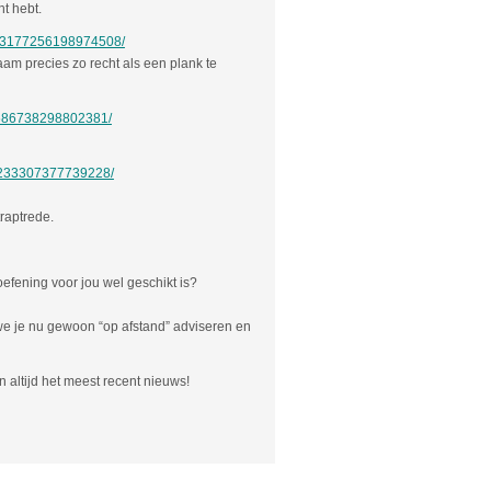
t hebt.
s/3177256198974508/
haam precies zo recht als een plank te
s/686738298802381/
s/233307377739228/
raptrede.
 oefening voor jou wel geschikt is?
we je nu gewoon “op afstand” adviseren en
 altijd het meest recent nieuws!