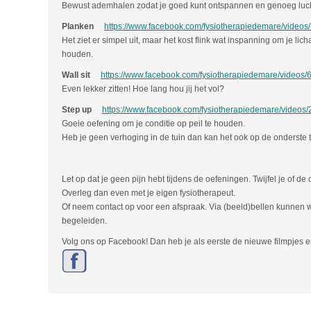
Bewust ademhalen zodat je goed kunt ontspannen en genoeg luch
Planken
https://www.facebook.com
/fysiotherapiedemare/video
Het ziet er simpel uit, maar het kost flink wat inspanning om je lic
houden.
Wall sit
https://www.facebook.com/fysiotherapiedemare/video
Even lekker zitten! Hoe lang hou jij het vol?
Step up
https://www.facebook.com/fysiotherapiedemare/video
Goeie oefening om je conditie op peil te houden.
Heb je geen verhoging in de tuin dan kan het ook op de onderste t
Let op dat je geen pijn hebt tijdens de oefeningen. Twijfel je of de
Overleg dan even met je eigen fysiotherapeut.
Of neem contact op voor een afspraak. Via (beeld)bellen kunnen 
begeleiden.
Volg ons op Facebook! Dan heb je als eerste de nieuwe filmpjes en