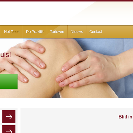
Het Team
De Praktijk
Tarieven
Nieuws
Contact
uis!
Blijf 