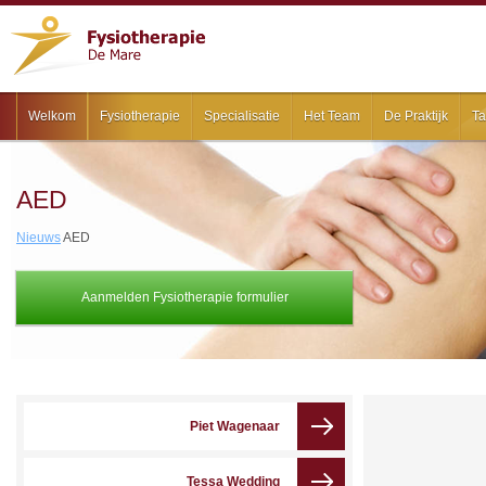
Welkom
Fysiotherapie
Specialisatie
Het Team
De Praktijk
Ta
AED
Nieuws
AED
Aanmelden Fysiotherapie formulier
Piet Wagenaar
Tessa Wedding