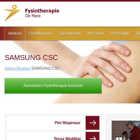
Welkom
Fysiotherapie
Specialisatie
Het Team
De Praktijk
Ta
SAMSUNG CSC
Indoor Beukers
SAMSUNG CSC
Aanmelden Fysiotherapie formulier
Piet Wagenaar
Tessa Wedding