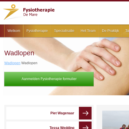
Welkom
Fysiotherapie
Specialisatie
Het Team
De Praktijk
Ta
Wadlopen
Wadlopen
Wadlopen
Aanmelden Fysiotherapie formulier
Piet Wagenaar
Tessa Wedding